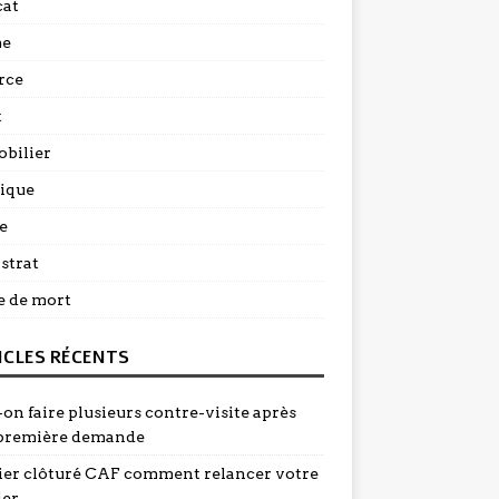
at
me
rce
t
bilier
dique
e
strat
e de mort
ICLES RÉCENTS
on faire plusieurs contre-visite après
première demande
ier clôturé CAF comment relancer votre
ier