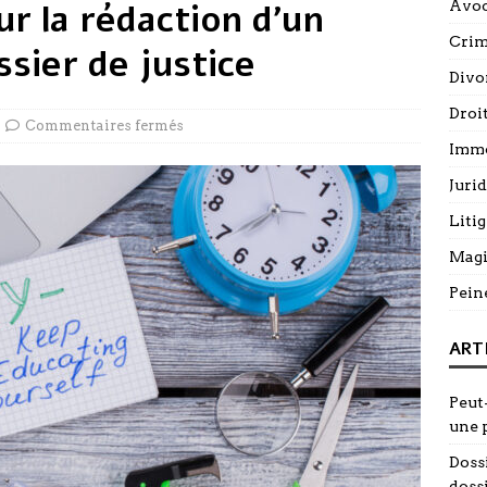
ur la rédaction d’un
Avoc
Cri
ssier de justice
Divo
Droi
Commentaires fermés
Immo
Juri
Litig
Magi
Pein
ART
Peut-
une 
Doss
doss