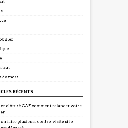
at
me
rce
t
bilier
dique
e
strat
e de mort
ICLES RÉCENTS
ier clôturé CAF comment relancer votre
ier
on faire plusieurs contre-visite si le
 est dépassé