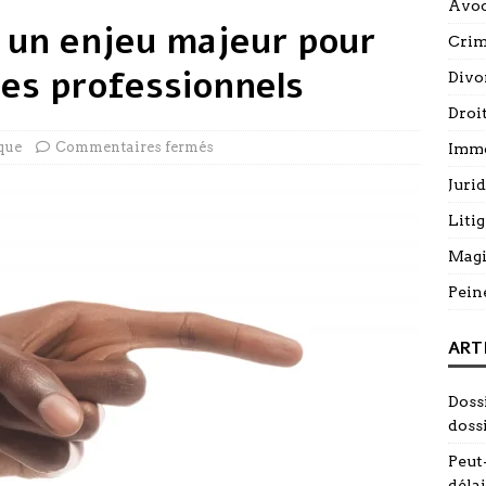
Avoc
 : un enjeu majeur pour
Cri
 les professionnels
Divo
Droi
que
Commentaires fermés
Immo
Juri
Litig
Magi
Pein
ART
Doss
doss
Peut-
délai