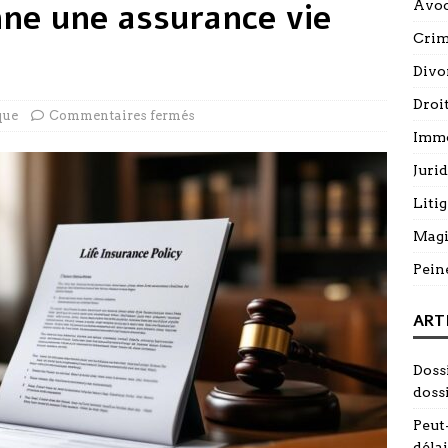
ne une assurance vie
Avoc
Cri
Divo
Droi
que
Commentaires fermés
Immo
Juri
Litig
Magi
Pein
ART
Doss
doss
Peut-
délai