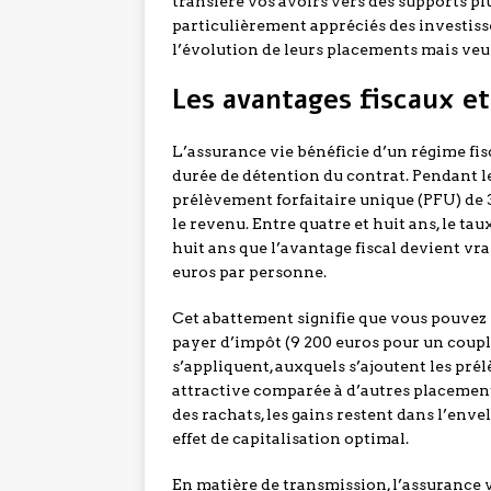
transfère vos avoirs vers des supports p
particulièrement appréciés des investis
l’évolution de leurs placements mais veu
Les avantages fiscaux e
L’assurance vie bénéficie d’un régime fi
durée de détention du contrat. Pendant l
prélèvement forfaitaire unique (PFU) de 3
le revenu. Entre quatre et huit ans, le ta
huit ans que l’avantage fiscal devient vr
euros par personne.
Cet abattement signifie que vous pouvez 
payer d’impôt (9 200 euros pour un coupl
s’appliquent, auxquels s’ajoutent les prél
attractive comparée à d’autres placements
des rachats, les gains restent dans l’env
effet de capitalisation optimal.
En matière de transmission, l’assurance