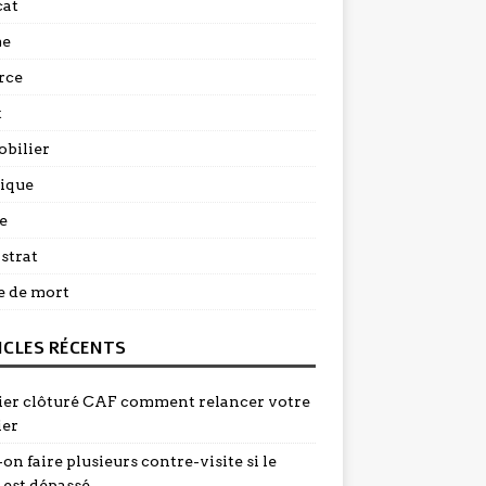
at
me
rce
t
bilier
dique
e
strat
e de mort
ICLES RÉCENTS
ier clôturé CAF comment relancer votre
ier
on faire plusieurs contre-visite si le
 est dépassé