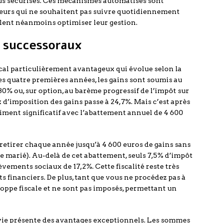
lus sécurisés. Ces mécanismes automatisés sont
seurs qui ne souhaitent pas suivre quotidiennement
lent néanmoins optimiser leur gestion.
t successoraux
scal particulièrement avantageux qui évolue selon la
es quatre premières années, les gains sont soumis au
0% ou, sur option, au barème progressif de l’impôt sur
ux d’imposition des gains passe à 24,7%. Mais c’est après
aiment significatif avec l’abattement annuel de 4 600
retirer chaque année jusqu’à 4 600 euros de gains sans
e marié). Au-delà de cet abattement, seuls 7,5% d’impôt
èvements sociaux de 17,2%. Cette fiscalité reste très
 financiers. De plus, tant que vous ne procédez pas à
eloppe fiscale et ne sont pas imposés, permettant un
 vie présente des avantages exceptionnels. Les sommes