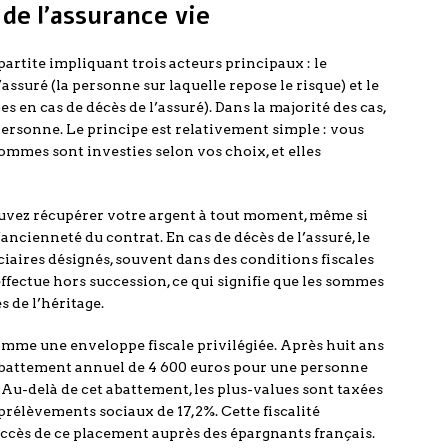
de l’assurance vie
partite impliquant trois acteurs principaux : le
l’assuré (la personne sur laquelle repose le risque) et le
s en cas de décès de l’assuré). Dans la majorité des cas,
personne. Le principe est relativement simple : vous
sommes sont investies selon vos choix, et elles
uvez récupérer votre argent à tout moment, même si
ancienneté du contrat. En cas de décès de l’assuré, le
ciaires désignés, souvent dans des conditions fiscales
ffectue hors succession, ce qui signifie que les sommes
s de l’héritage.
mme une enveloppe fiscale privilégiée. Après huit ans
 abattement annuel de 4 600 euros pour une personne
 Au-delà de cet abattement, les plus-values sont taxées
prélèvements sociaux de 17,2%. Cette fiscalité
uccès de ce placement auprès des épargnants français.