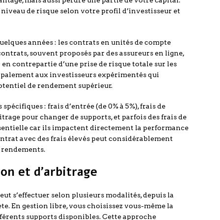
tage, mais aussi perdre une partie de votre capital.
niveau de risque selon votre profil d’investisseur et
elques années : les contrats en unités de compte
ontrats, souvent proposés par des assureurs en ligne,
 en contrepartie d’une prise de risque totale sur les
cipalement aux investisseurs expérimentés qui
potentiel de rendement supérieur.
pécifiques : frais d’entrée (de 0% à 5%), frais de
bitrage pour changer de supports, et parfois des frais de
ssentielle car ils impactent directement la performance
ontrat avec des frais élevés peut considérablement
s rendements.
on et d’arbitrage
eut s’effectuer selon plusieurs modalités, depuis la
ète. En gestion libre, vous choisissez vous-même la
fférents supports disponibles. Cette approche