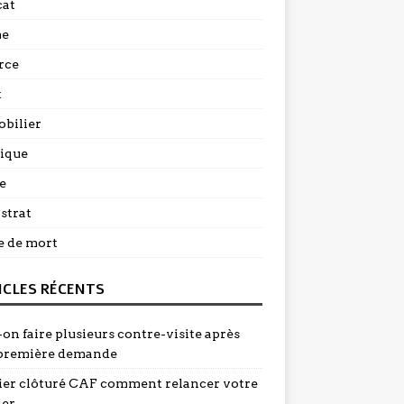
at
me
rce
t
bilier
dique
e
strat
e de mort
ICLES RÉCENTS
on faire plusieurs contre-visite après
première demande
ier clôturé CAF comment relancer votre
ier