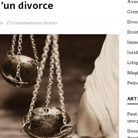
d’un divorce
Avoc
Cri
Divo
ce
Commentaires fermés
Droi
Immo
Juri
Litig
Magi
Pein
ART
Peut-
une 
Doss
doss