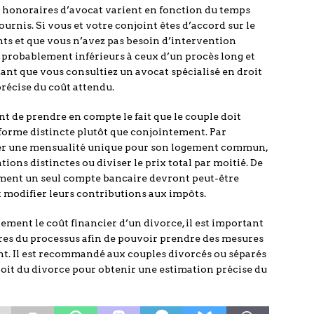
es honoraires d’avocat varient en fonction du temps
ournis. Si vous et votre conjoint êtes d’accord sur le
ants et que vous n’avez pas besoin d’intervention
t probablement inférieurs à ceux d’un procès long et
tant que vous consultiez un avocat spécialisé en droit
récise du coût attendu.
ant de prendre en compte le fait que le couple doit
forme distincte plutôt que conjointement. Par
ayer une mensualité unique pour son logement commun,
ions distinctes ou diviser le prix total par moitié. De
ement un seul compte bancaire devront peut-être
t modifier leurs contributions aux impôts.
ctement le coût financier d’un divorce, il est important
res du processus afin de pouvoir prendre des mesures
nt. Il est recommandé aux couples divorcés ou séparés
droit du divorce pour obtenir une estimation précise du