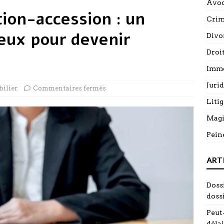
Avoc
tion-accession : un
Cri
geux pour devenir
Divo
Droi
Immo
Juri
ilier
Commentaires fermés
Litig
Magi
Pein
ART
Doss
doss
Peut-
délai