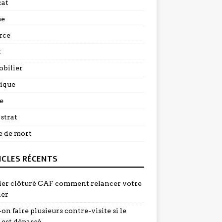
at
me
rce
t
bilier
dique
e
strat
e de mort
ICLES RÉCENTS
ier clôturé CAF comment relancer votre
ier
on faire plusieurs contre-visite si le
 est dépassé